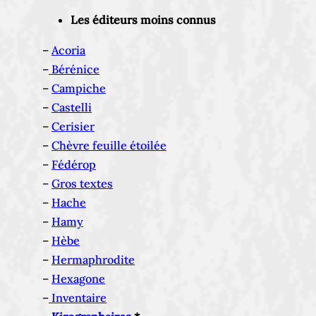
Les éditeurs moins connus
–
Acoria
–
Bérénice
–
Campiche
–
Castelli
–
Cerisier
–
Chèvre feuille étoilée
–
Fédérop
–
Gros textes
–
Hache
–
Hamy
–
Hèbe
–
Hermaphrodite
–
Hexagone
–
Inventaire