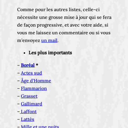
Comme pour les autres listes, celle-ci
nécessite une grosse mise à jour qui se fera
de façon progressive, et avec votre aide, si
vous me laissez un commentaire ou si vous
m’envoyez
un mail
.
Les plus importants
–
Boréal
*
–
Actes sud
–
Âge d’Homme
–
Flammarion
–
Grasset
–
Gallimard
–
Laffont
–
Lattès
–
Mille et une nuits