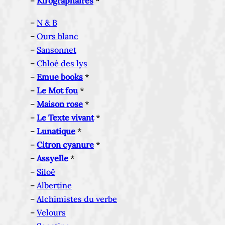
–
Kirographaires
*
–
N & B
–
Ours blanc
–
Sansonnet
–
Chloé des lys
–
Emue books
*
–
Le Mot fou
*
–
Maison rose
*
–
Le Texte vivant
*
–
Lunatique
*
–
Citron cyanure
*
–
Assyelle
*
–
Siloë
–
Albertine
–
Alchimistes du verbe
–
Velours