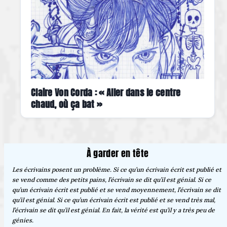
Claire Von Corda : « Aller dans le centre
chaud, où ça bat »
À garder en tête
Les écrivains posent un problème. Si ce qu’un écrivain écrit est publié et
se vend comme des petits pains, l’écrivain se dit qu’il est génial. Si ce
qu’un écrivain écrit est publié et se vend moyennement, l’écrivain se dit
qu’il est génial. Si ce qu’un écrivain écrit est publié et se vend très mal,
l’écrivain se dit qu’il est génial. En fait, la vérité est qu’il y a très peu de
génies.