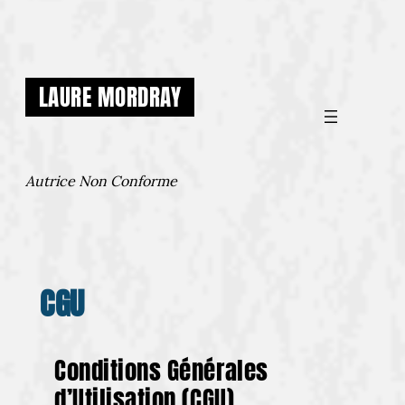
Aller
au
contenu
LAURE MORDRAY
Autrice Non Conforme
CGU
Conditions Générales
d’Utilisation (CGU)