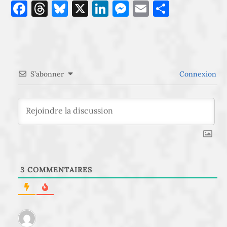
Facebook
Threads
Bluesky
X
LinkedIn
Messenger
Email
Partage
S’abonner
Connexion
3
COMMENTAIRES