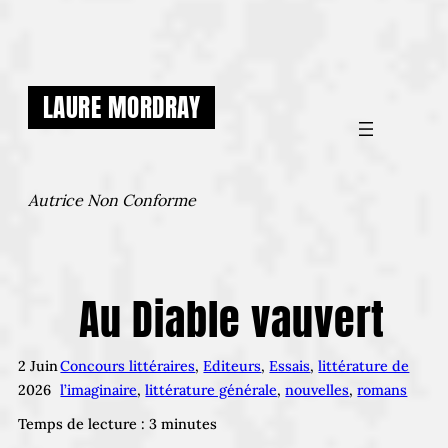
Aller
au
contenu
LAURE MORDRAY
Autrice Non Conforme
Au Diable vauvert
2 Juin
Concours littéraires
, 
Editeurs
, 
Essais
, 
littérature de
2026
l’imaginaire
, 
littérature générale
, 
nouvelles
, 
romans
Temps de lecture :
3
minutes