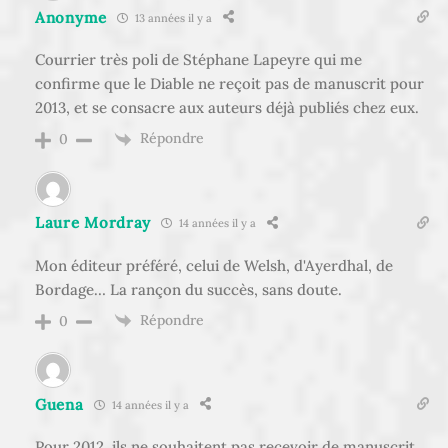
Anonyme
13 années il y a
Courrier très poli de Stéphane Lapeyre qui me
confirme que le Diable ne reçoit pas de manuscrit pour
2013, et se consacre aux auteurs déjà publiés chez eux.
Répondre
0
Laure Mordray
14 années il y a
Mon éditeur préféré, celui de Welsh, d'Ayerdhal, de
Bordage… La rançon du succès, sans doute.
Répondre
0
Guena
14 années il y a
Pour 2012, ils ne souhaitent pas recevoir de manuscrit