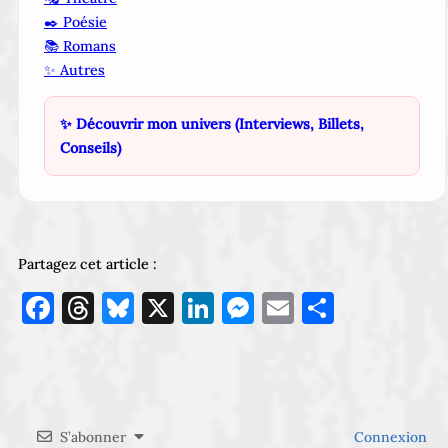
✒️ Poésie
📚 Romans
✨ Autres
✨ Découvrir mon univers (Interviews, Billets,
Conseils)
Partagez cet article :
Facebook
Threads
Bluesky
X
LinkedIn
Messenger
Email
Partage
S’abonner
Connexion