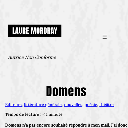
Aller
au
contenu
LAURE MORDRAY
Autrice Non Conforme
Domens
Editeurs
, 
littérature générale
, 
nouvelles
, 
poésie
, 
théâtre
Temps de lecture :
< 1
minute
Domens n’a pas encore souhaité répondre à mon mail. J’ai donc