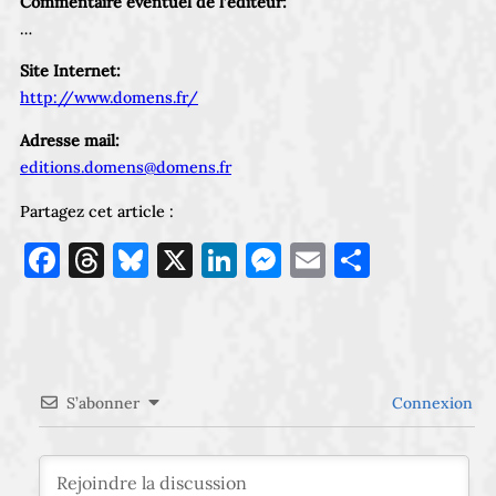
Commentaire éventuel de l’éditeur:
…
Site Internet:
http://www.domens.fr/
Adresse mail:
editions.domens@domens.fr
Partagez cet article :
Facebook
Threads
Bluesky
X
LinkedIn
Messenger
Email
Partage
S’abonner
Connexion