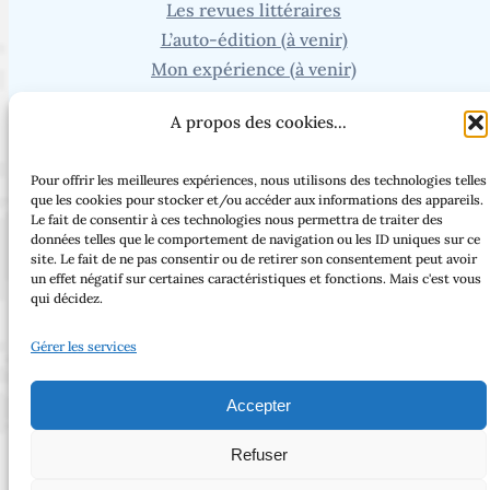
Les revues littéraires
L’auto-édition (à venir)
Mon expérience (à venir)
Recherche
A propos des cookies...
Vous cherchez un article ou une page en particulier ?
Pour offrir les meilleures expériences, nous utilisons des technologies telles
que les cookies pour stocker et/ou accéder aux informations des appareils.
Le fait de consentir à ces technologies nous permettra de traiter des
données telles que le comportement de navigation ou les ID uniques sur ce
site. Le fait de ne pas consentir ou de retirer son consentement peut avoir
Facebook
Threads
Instagram
Bluesky
un effet négatif sur certaines caractéristiques et fonctions. Mais c'est vous
qui décidez.
Gérer les services
Tous droits réservés – 2025 – Laure Mordray –
Accepter
Copyright © 2023 | Made with love by
Refuser
SuperbThemes