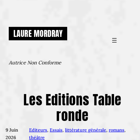
Aller
au
contenu
LAURE MORDRAY
Autrice Non Conforme
Les Editions Table
ronde
9 Juin
Editeurs
, 
Essais
, 
littérature générale
, 
romans
, 
2026
théâtre