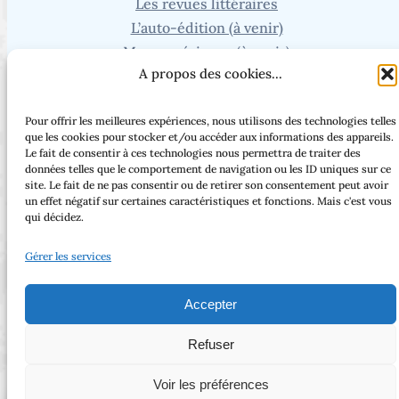
Les revues littéraires
L’auto-édition (à venir)
Mon expérience (à venir)
A propos des cookies...
Recherche
Pour offrir les meilleures expériences, nous utilisons des technologies telles
Vous cherchez un article ou une page en particulier ?
que les cookies pour stocker et/ou accéder aux informations des appareils.
Le fait de consentir à ces technologies nous permettra de traiter des
données telles que le comportement de navigation ou les ID uniques sur ce
site. Le fait de ne pas consentir ou de retirer son consentement peut avoir
un effet négatif sur certaines caractéristiques et fonctions. Mais c'est vous
qui décidez.
Facebook
Threads
Instagram
Bluesky
Gérer les services
Accepter
Tous droits réservés – 2025 – Laure Mordray –
Copyright © 2023 | Made with love by
Refuser
SuperbThemes
Voir les préférences