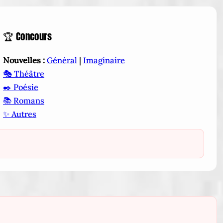
🏆 Concours
Nouvelles :
Général
|
Imaginaire
🎭 Théâtre
✒️ Poésie
📚 Romans
✨ Autres