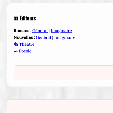
🏢 Éditeurs
Romans :
Général
|
Imaginaire
Nouvelles :
Général
|
Imaginaire
🎭 Théâtre
✒️ Poésie