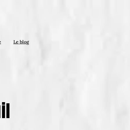
e
Le blog
il