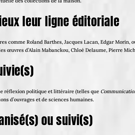
tuelle des collections de la maison.
eux leur ligne éditoriale
ares comme Roland Barthes, Jacques Lacan, Edgar Morin, ou 
star des œuvres d’Alain Mabanckou, Chloé Delaume, Pierre Mi
ivie(s)
réflexion politique et littéraire (telles que
Communicatio
ions d’ouvrages et de sciences humaines.
anisé(s) ou suivi(s)