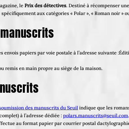
agazine, le
Prix des détectives
. Destiné à récompenser une
pécifiquement aux catégories « Polar », « Roman noir » ou 
 manuscrits
s envois papiers par voie postale à l’adresse suivante :Édi
u remis en main propre au siège de la maison.
nuscrits
soumission des manuscrits du Seuil
indique que les romans 
omplet) à l’adresse dédiée :
polars.manuscrits@seuil.com
effectue au format papier par courrier postal dactylographi