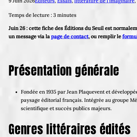
9 Juin 2026
Editeurs
, 
Essais
, 
littérature de l’imaginaire
, 
Temps de lecture :
3
minutes
Juin 26 : cette fiche des Éditions du Seuil est normal
un message via la
page de contact
, ou remplir le
formul
Présentation générale
Fondée en 1935 par Jean Plaquevent et développée 
paysage éditorial français. Intégrée au groupe Mé
scientifique et succès publics majeurs.
Genres littéraires édités