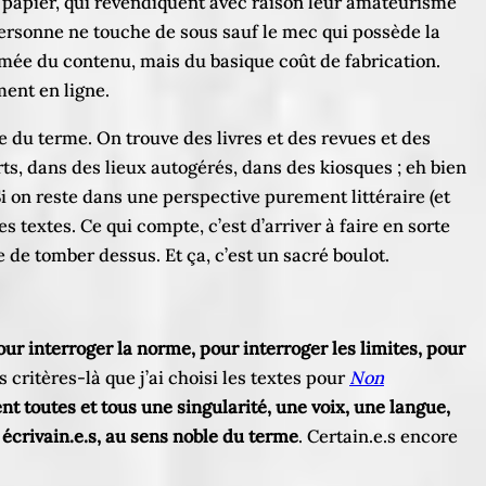
s papier, qui revendiquent avec raison leur amateurisme
 personne ne touche de sous sauf le mec qui possède la
stimée du contenu, mais du basique coût de fabrication.
ment en ligne.
e du terme. On trouve des livres et des revues et des
s, dans des lieux autogérés, dans des kiosques ; eh bien
Si on reste dans une perspective purement littéraire (et
 textes. Ce qui compte, c’est d’arriver à faire en sorte
 de tomber dessus. Et ça, c’est un sacré boulot.
pour interroger la norme, pour interroger les limites, pour
 critères-là que j’ai choisi les textes pour
Non
t toutes et tous une singularité, une voix, une langue,
 écrivain.e.s, au sens noble du terme
. Certain.e.s encore