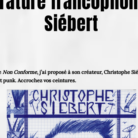
térature francopho
Siébert
ne
Non Conforme
, j’ai proposé à son créateur, Christophe S
t et punk. Accrochez vos ceintures.