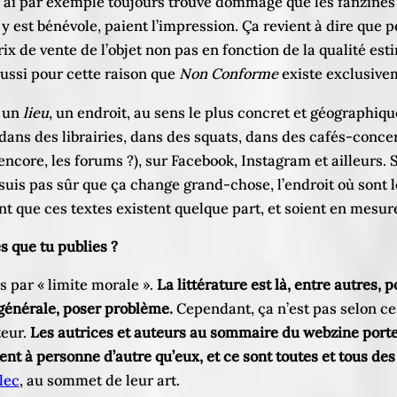
. J’ai par exemple toujours trouvé dommage que les fanzine
e y est bénévole, paient l’impression. Ça revient à dire que
prix de vente de l’objet non pas en fonction de la qualité e
aussi pour cette raison que
Non Conforme
existe exclusive
e un
lieu
, un endroit, au sens le plus concret et géographiqu
ns des librairies, dans des squats, dans des cafés-concert
encore, les forums ?), sur Facebook, Instagram et ailleurs. 
uis pas sûr que ça change grand-chose, l’endroit où sont les
t que ces textes existent quelque part, et soient en mesure
s que tu publies ?
 par « limite morale ».
La littérature est là, entre autres, 
 générale, poser problème.
Cependant, ça n’est pas selon ces
teur.
Les autrices et auteurs au sommaire du webzine porten
t à personne d’autre qu’eux, et ce sont toutes et tous des
lec
, au sommet de leur art.