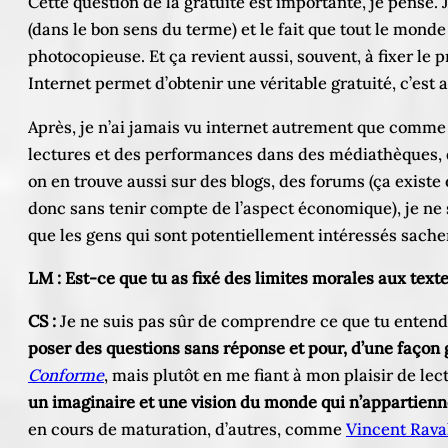
Cette question de la gratuité est importante, je pense
(dans le bon sens du terme) et le fait que tout le mond
photocopieuse. Et ça revient aussi, souvent, à fixer le 
Internet permet d’obtenir une véritable gratuité, c’est 
Après, je n’ai jamais vu internet autrement que comm
lectures et des performances dans des médiathèques, da
on en trouve aussi sur des blogs, des forums (ça existe 
donc sans tenir compte de l’aspect économique), je ne s
que les gens qui sont potentiellement intéressés sachen
LM : Est-ce que tu as fixé des limites morales aux texte
CS :
Je ne suis pas sûr de comprendre ce que tu entends
poser des questions sans réponse et pour, d’une façon
Conforme
, mais plutôt en me fiant à mon plaisir de lec
un imaginaire et une vision du monde qui n’appartiennen
en cours de maturation, d’autres, comme
Vincent Rava