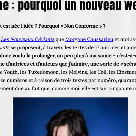
e : pourquoi un nouveau w
est née l’idée ? Pourquoi « Non Conforme » ?
e
Les Nouveaux Déviants
que
Morgane Caussarieu
et moi av
ants
se proposent, à travers les textes de 17 autrices et au
ai donc voulu la prolonger, un peu plus à ma sauce – c’est-à
 d’autrices et d’auteurs que j’admire, une sorte de « scèn
ic Youth, les Tuxedomoon, les Melvins, les Coil, les Einstu
ze numéros et à raison de trois textes par numéro, quaran
ement due au fait que, comme moi, elle est sur cinquante mil