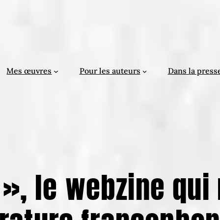
Mes œuvres
Pour les auteurs
Dans la press
», le webzine qui 