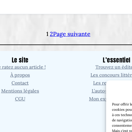
1
2
Page suivante
Le site
L’essentiel
 ratez aucun article !
Trouvez un édit
À propos
Les concours littér
Contact
Les revues littéra
Mentions légales
L’auto-édition (à v
CGU
Mon expérience (à 
Pour offrir 
cookies pour
à ces techno
de navigatio
consentement
Mais c'est v