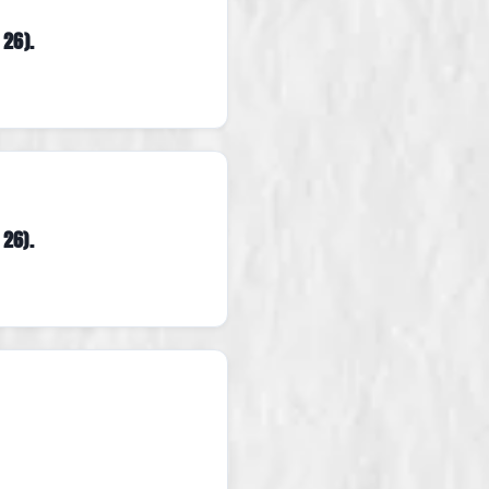
 26).
 26).