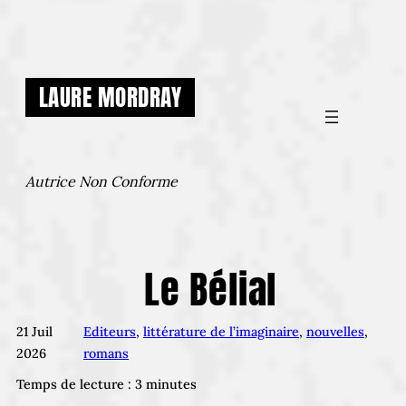
Aller
au
contenu
LAURE MORDRAY
Autrice Non Conforme
Le Bélial
21 Juil
Editeurs
, 
littérature de l’imaginaire
, 
nouvelles
, 
2026
romans
Temps de lecture :
3
minutes