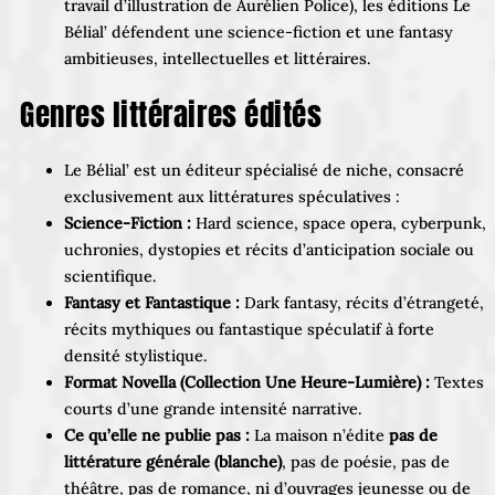
travail d’illustration de Aurélien Police), les éditions Le
Bélial’ défendent une science-fiction et une fantasy
ambitieuses, intellectuelles et littéraires.
Genres littéraires édités
Le Bélial’ est un éditeur spécialisé de niche, consacré
exclusivement aux littératures spéculatives :
Science-Fiction :
Hard science, space opera, cyberpunk,
uchronies, dystopies et récits d’anticipation sociale ou
scientifique.
Fantasy et Fantastique :
Dark fantasy, récits d’étrangeté,
récits mythiques ou fantastique spéculatif à forte
densité stylistique.
Format Novella (Collection Une Heure-Lumière) :
Textes
courts d’une grande intensité narrative.
Ce qu’elle ne publie pas :
La maison n’édite
pas de
littérature générale (blanche)
, pas de poésie, pas de
théâtre, pas de romance, ni d’ouvrages jeunesse ou de