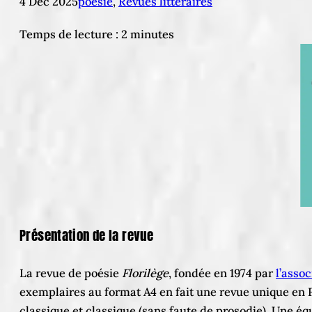
4 Déc 2025
poésie
, 
Revues littéraires
Temps de lecture :
2
minutes
Présentation de la revue
La revue de poésie
Florilège
, fondée en 1974 par
l’assoc
exemplaires au format A4 en fait une revue unique en Fr
classique et classique (sans faute de prosodie). Une éq