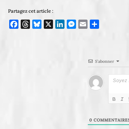
Partagez cet article :
Facebook
Threads
Bluesky
X
LinkedIn
Messenger
Email
Partag
S’abonner
0
COMMENTAIRE