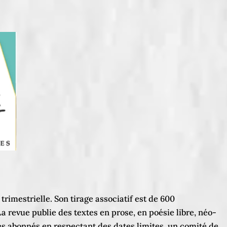
 trimestrielle. Son tirage associatif est de 600
a revue publie des textes en prose, en poésie libre, néo-
des abonnés en respectant des dates limites, un comité de