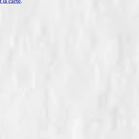
t la carte
.