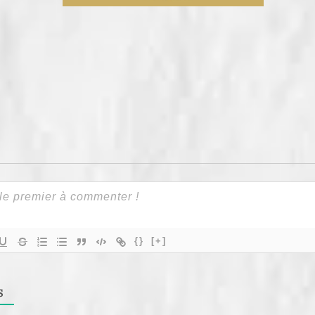
er
{}
[+]
S