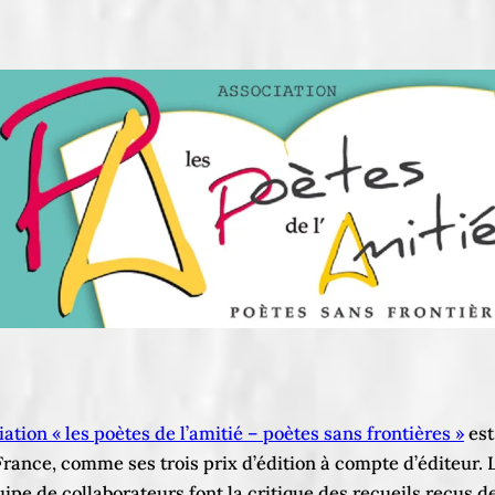
iation « les poètes de l’amitié – poètes sans frontières »
est
ance, comme ses trois prix d’édition à compte d’éditeur. L
uipe de collaborateurs font la critique des recueils reçus 