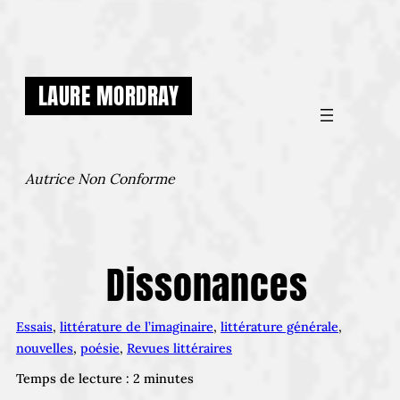
Aller
au
contenu
LAURE MORDRAY
Autrice Non Conforme
Dissonances
Essais
, 
littérature de l’imaginaire
, 
littérature générale
, 
nouvelles
, 
poésie
, 
Revues littéraires
Temps de lecture :
2
minutes