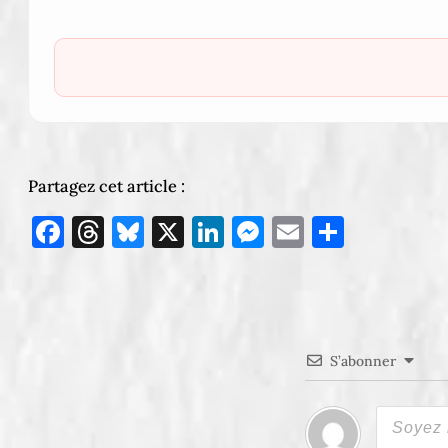
Partagez cet article :
Facebook
Threads
Bluesky
X
LinkedIn
Messenger
Email
Partag
S’abonner