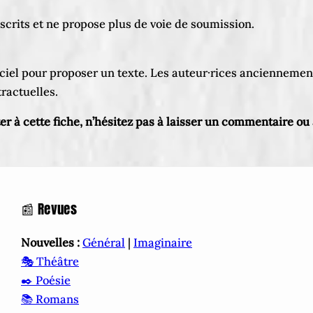
uscrits et ne propose plus de voie de soumission.
 officiel pour proposer un texte. Les auteur·rices ancienneme
ractuelles.
ter à cette fiche, n’hésitez pas à laisser un commentaire o
📰 Revues
Nouvelles :
Général
|
Imaginaire
🎭 Théâtre
✒️ Poésie
📚 Romans