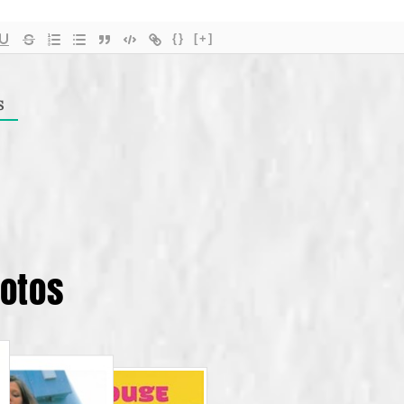
{}
[+]
S
potos