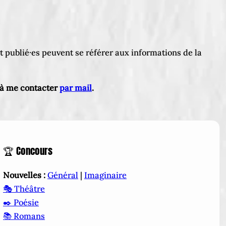
nt publié·es peuvent se référer aux informations de la
u à me contacter
par mail
.
🏆 Concours
Nouvelles :
Général
|
Imaginaire
🎭 Théâtre
✒️ Poésie
📚 Romans