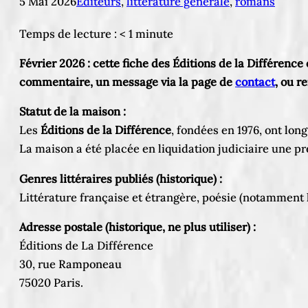
5 Mai 2026
Editeurs
, 
littérature générale
, 
romans
Temps de lecture :
< 1
minute
Février 2026 : cette fiche des Éditions de la Différenc
commentaire, un message via la page de
contact
, ou r
Statut de la maison :
Les
Éditions de la Différence
, fondées en 1976, ont long
La maison a été placée en liquidation judiciaire une pr
Genres littéraires publiés (historique) :
Littérature française et étrangère, poésie (notamment la
Adresse postale (historique, ne plus utiliser) :
Éditions de La Différence
30, rue Ramponeau
75020 Paris.