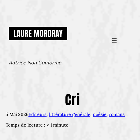
Aller
au
contenu
LAURE MORDRAY
Autrice Non Conforme
Cri
5 Mai 2026
Editeurs
, 
littérature générale
, 
poésie
, 
romans
Temps de lecture :
< 1
minute