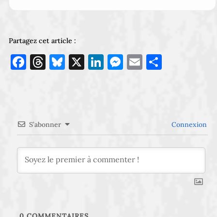
Partagez cet article :
Facebook
Threads
Bluesky
X
LinkedIn
Messenger
Email
Partage
S’abonner
Connexion
0
COMMENTAIRES