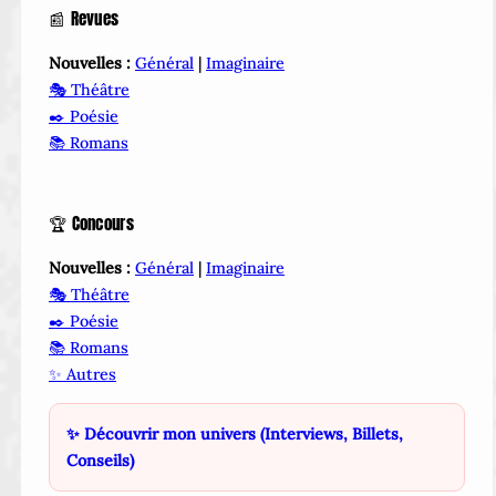
📰 Revues
Nouvelles :
Général
|
Imaginaire
🎭 Théâtre
✒️ Poésie
📚 Romans
🏆 Concours
Nouvelles :
Général
|
Imaginaire
🎭 Théâtre
✒️ Poésie
📚 Romans
✨ Autres
✨ Découvrir mon univers (Interviews, Billets,
Conseils)