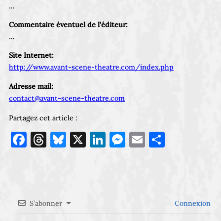
…
Commentaire éventuel de l’éditeur:
…
Site Internet:
http://www.avant-scene-theatre.com/index.php
Adresse mail:
contact@avant-scene-theatre.com
Partagez cet article :
Facebook
Threads
Bluesky
X
LinkedIn
Messenger
Email
Partage
S’abonner
Connexion