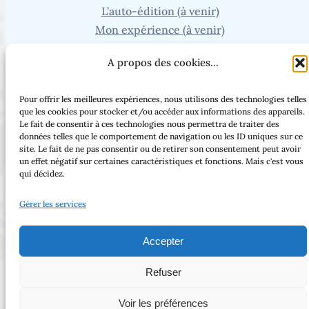
Mentions légales
CGU
L’essentiel
A propos des cookies...
Trouvez un éditeur
Les concours littéraires
Pour offrir les meilleures expériences, nous utilisons des technologies telles
que les cookies pour stocker et/ou accéder aux informations des appareils.
Les revues littéraires
Le fait de consentir à ces technologies nous permettra de traiter des
L’auto-édition (à venir)
données telles que le comportement de navigation ou les ID uniques sur ce
site. Le fait de ne pas consentir ou de retirer son consentement peut avoir
Mon expérience (à venir)
un effet négatif sur certaines caractéristiques et fonctions. Mais c'est vous
qui décidez.
Recherche
Gérer les services
Vous cherchez un article ou une page en particulier ?
Accepter
Refuser
Facebook
Threads
Instagram
Bluesky
Voir les préférences