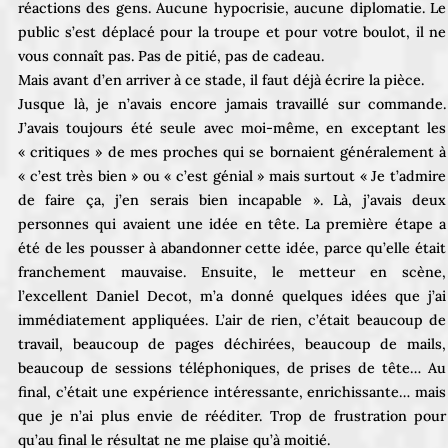
réactions des gens. Aucune hypocrisie, aucune diplomatie. Le
public s’est déplacé pour la troupe et pour votre boulot, il ne
vous connaît pas. Pas de pitié, pas de cadeau.
Mais avant d’en arriver à ce stade, il faut déjà écrire la pièce.
Jusque là, je n’avais encore jamais travaillé sur commande.
J’avais toujours été seule avec moi-même, en exceptant les
« critiques » de mes proches qui se bornaient généralement à
« c’est très bien » ou « c’est génial » mais surtout « Je t’admire
de faire ça, j’en serais bien incapable ». Là, j’avais deux
personnes qui avaient une idée en tête. La première étape a
été de les pousser à abandonner cette idée, parce qu’elle était
franchement mauvaise. Ensuite, le metteur en scène,
l’excellent Daniel Decot, m’a donné quelques idées que j’ai
immédiatement appliquées. L’air de rien, c’était beaucoup de
travail, beaucoup de pages déchirées, beaucoup de mails,
beaucoup de sessions téléphoniques, de prises de tête… Au
final, c’était une expérience intéressante, enrichissante… mais
que je n’ai plus envie de rééditer. Trop de frustration pour
qu’au final le résultat ne me plaise qu’à moitié.