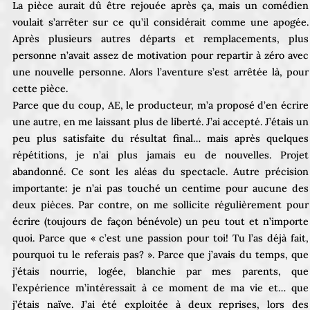
La pièce aurait dû être rejouée après ça, mais un comédien
voulait s’arrêter sur ce qu’il considérait comme une apogée.
Après plusieurs autres départs et remplacements, plus
personne n’avait assez de motivation pour repartir à zéro avec
une nouvelle personne. Alors l’aventure s’est arrêtée là, pour
cette pièce.
Parce que du coup, AE, le producteur, m’a proposé d’en écrire
une autre, en me laissant plus de liberté. J’ai accepté. J’étais un
peu plus satisfaite du résultat final… mais après quelques
répétitions, je n’ai plus jamais eu de nouvelles. Projet
abandonné. Ce sont les aléas du spectacle. Autre précision
importante: je n’ai pas touché un centime pour aucune des
deux pièces. Par contre, on me sollicite régulièrement pour
écrire (toujours de façon bénévole) un peu tout et n’importe
quoi. Parce que « c’est une passion pour toi! Tu l’as déjà fait,
pourquoi tu le referais pas? ». Parce que j’avais du temps, que
j’étais nourrie, logée, blanchie par mes parents, que
l’expérience m’intéressait à ce moment de ma vie et… que
j’étais naïve. J’ai été exploitée à deux reprises, lors des