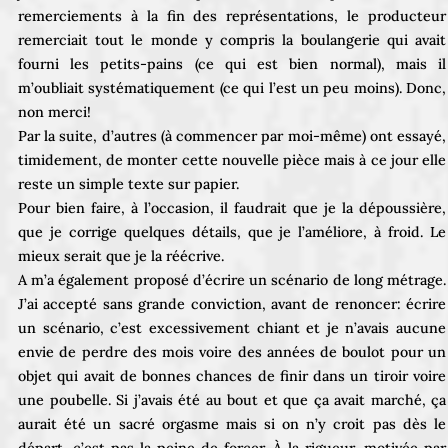
remerciements à la fin des représentations, le producteur
remerciait tout le monde y compris la boulangerie qui avait
fourni les petits-pains (ce qui est bien normal), mais il
m’oubliait systématiquement (ce qui l’est un peu moins). Donc,
non merci!
Par la suite, d’autres (à commencer par moi-même) ont essayé,
timidement, de monter cette nouvelle pièce mais à ce jour elle
reste un simple texte sur papier.
Pour bien faire, à l’occasion, il faudrait que je la dépoussière,
que je corrige quelques détails, que je l’améliore, à froid. Le
mieux serait que je la réécrive.
A m’a également proposé d’écrire un scénario de long métrage.
J’ai accepté sans grande conviction, avant de renoncer: écrire
un scénario, c’est excessivement chiant et je n’avais aucune
envie de perdre des mois voire des années de boulot pour un
objet qui avait de bonnes chances de finir dans un tiroir voire
une poubelle. Si j’avais été au bout et que ça avait marché, ça
aurait été un sacré orgasme mais si on n’y croit pas dès le
départ, c’est pas la peine de forcer. À la rigueur, motivée par