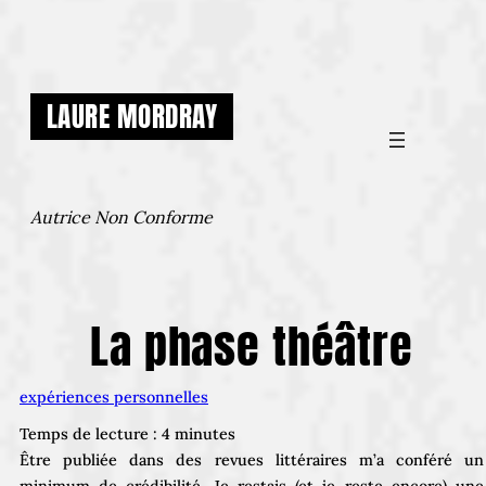
Aller
au
contenu
LAURE MORDRAY
Autrice Non Conforme
La phase théâtre
expériences personnelles
Temps de lecture :
4
minutes
Être publiée dans des revues littéraires m’a conféré un
minimum de crédibilité. Je restais (et je reste encore) une