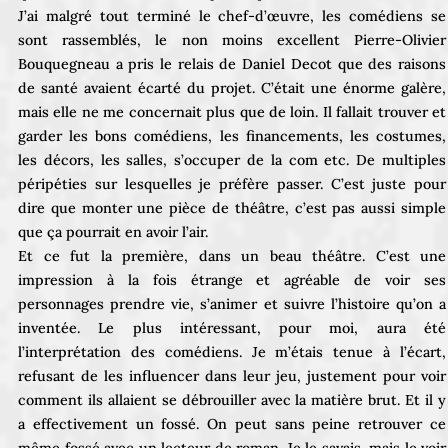
J’ai malgré tout terminé le chef-d’œuvre, les comédiens se
sont rassemblés, le non moins excellent Pierre-Olivier
Bouquegneau a pris le relais de Daniel Decot que des raisons
de santé avaient écarté du projet. C’était une énorme galère,
mais elle ne me concernait plus que de loin. Il fallait trouver et
garder les bons comédiens, les financements, les costumes,
les décors, les salles, s’occuper de la com etc. De multiples
péripéties sur lesquelles je préfère passer. C’est juste pour
dire que monter une pièce de théâtre, c’est pas aussi simple
que ça pourrait en avoir l’air.
Et ce fut la première, dans un beau théâtre. C’est une
impression à la fois étrange et agréable de voir ses
personnages prendre vie, s’animer et suivre l’histoire qu’on a
inventée. Le plus intéressant, pour moi, aura été
l’interprétation des comédiens. Je m’étais tenue à l’écart,
refusant de les influencer dans leur jeu, justement pour voir
comment ils allaient se débrouiller avec la matière brut. Et il y
a effectivement un fossé. On peut sans peine retrouver ce
même fossé avec un lecteur de roman. Je le savais, mais le voir