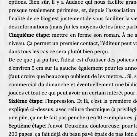
options. Bien sûr, il y a Audace qui nous facilite gr
presque totalement périmées, et, depuis l’association
finalité de ce blog est justement de vous faciliter la
des informations (mais j’ai les moyens de les faire parl
Cinquième étape:
mettre en forme son roman. À ne sur
niveau. Ça permet un premier contact, l’éditeur peut 
dans tous les cas ce sera plutôt bien perçu.
De ce que j’ai pu lire, l’idéal est d’utiliser des polic
d’environ 5 cm sur la gauche également pour les anno
(faut croire que beaucoup oublient de les mettre… Si, s
commercial du dimanche et éventuellement une bibliogr
jouées et tout ce qui peut avoir un certain intérêt pour 
Sixième étape:
l’impression. Et là, c’est la premièr
expliqué ci-dessus, avec reliure thermique (à privilégi
une pile, ça ne le fait pas pencher) en 10 exemplaires,
Septième étape:
l’envoi. Deuxième douloureuse: pour le
200 pages, ça fait déjà du beau pavé épais de pas loin 