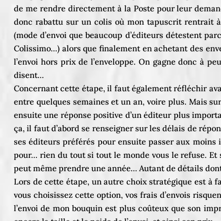
de me rendre directement à la Poste pour leur demand
donc rabattu sur un colis où mon tapuscrit rentrait à
(mode d’envoi que beaucoup d’éditeurs détestent parce 
Colissimo…) alors que finalement en achetant des enve
l’envoi hors prix de l’enveloppe. On gagne donc à peu
disent…
Concernant cette étape, il faut également réfléchir ava
entre quelques semaines et un an, voire plus. Mais surt
ensuite une réponse positive d’un éditeur plus importan
ça, il faut d’abord se renseigner sur les délais de rép
ses éditeurs préférés pour ensuite passer aux moins i
pour… rien du tout si tout le monde vous le refuse. Et s
peut même prendre une année… Autant de détails dont i
Lors de cette étape, un autre choix stratégique est à 
vous choisissez cette option, vos frais d’envois risqu
l’envoi de mon bouquin est plus coûteux que son impres