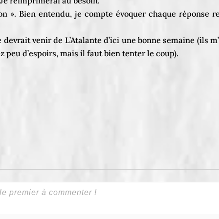
x… Je réimprimerai au besoin.
n ». Bien entendu, je compte évoquer chaque réponse reç
evrait venir de L’Atalante d’ici une bonne semaine (ils m
 peu d’espoirs, mais il faut bien tenter le coup).
er