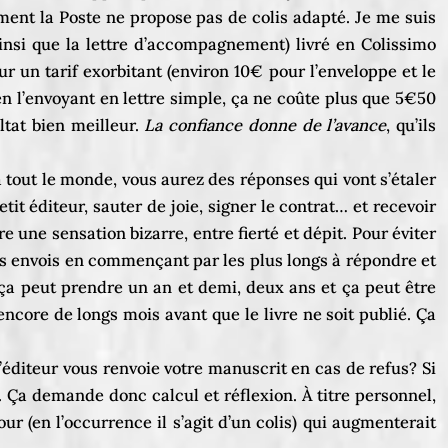
ent la Poste ne propose pas de colis adapté. Je me suis
ainsi que la lettre d’accompagnement) livré en Colissimo
r un tarif exorbitant (environ 10€ pour l’enveloppe et le
n l’envoyant en lettre simple, ça ne coûte plus que 5€50
ltat bien meilleur.
La confiance donne de l’avance
, qu’ils
à tout le monde, vous aurez des réponses qui vont s’étaler
it éditeur, sauter de joie, signer le contrat… et recevoir
 une sensation bizarre, entre fierté et dépit. Pour éviter
 ses envois en commençant par les plus longs à répondre et
 ça peut prendre un an et demi, deux ans et ça peut être
 encore de longs mois avant que le livre ne soit publié. Ça
’éditeur vous renvoie votre manuscrit en cas de refus? Si
. Ça demande donc calcul et réflexion. À titre personnel,
r (en l’occurrence il s’agit d’un colis) qui augmenterait