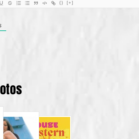
{}
[+]
S
potos