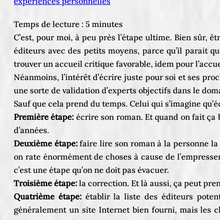
expériences personnelles
Temps de lecture :
5
minutes
C’est, pour moi, à peu près l’étape ultime. Bien sûr, ê
éditeurs avec des petits moyens, parce qu’il parait que
trouver un accueil critique favorable, idem pour l’accue
Néanmoins, l’intérêt d’écrire juste pour soi et ses pro
une sorte de validation d’experts objectifs dans le doma
Sauf que cela prend du temps. Celui qui s’imagine qu’é
Première étape:
écrire son roman. Et quand on fait ça 
d’années.
Deuxième étape:
faire lire son roman à la personne la
on rate énormément de choses à cause de l’empresseme
c’est une étape qu’on ne doit pas évacuer.
Troisième étape:
la correction. Et là aussi, ça peut pr
Quatrième étape:
établir la liste des éditeurs poten
généralement un site Internet bien fourni, mais les c