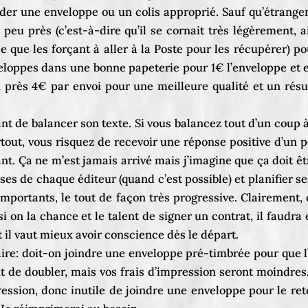
er une enveloppe ou un colis approprié. Sauf qu’étrangem
 peu près (c’est-à-dire qu’il se cornait très légèrement, 
que les forçant à aller à la Poste pour les récupérer) pou
loppes dans une bonne papeterie pour 1€ l’enveloppe et e
 près 4€ par envoi pour une meilleure qualité et un résu
nt de balancer son texte. Si vous balancez tout d’un coup 
out, vous risquez de recevoir une réponse positive d’un pet
t. Ça ne m’est jamais arrivé mais j’imagine que ça doit être
onses de chaque éditeur (quand c’est possible) et planifier
mportants, le tout de façon très progressive. Clairement,
i on la chance et le talent de signer un contrat, il faudra
l vaut mieux avoir conscience dès le départ.
faire: doit-on joindre une enveloppe pré-timbrée pour que l
ent de doubler, mais vos frais d’impression seront moindres
sion, donc inutile de joindre une enveloppe pour le retou