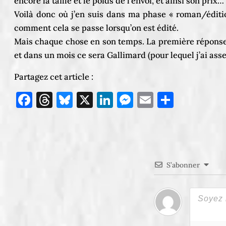
encore la taille et le poids de l’envoi, et ainsi son pri
Voilà donc où j’en suis dans ma phase « roman/éditio
comment cela se passe lorsqu’on est édité.
Mais chaque chose en son temps. La première réponse d
et dans un mois ce sera Gallimard (pour lequel j’ai assez
Partagez cet article :
Facebook
Threads
Bluesky
X
LinkedIn
Messenger
Email
Partag
S’abonner