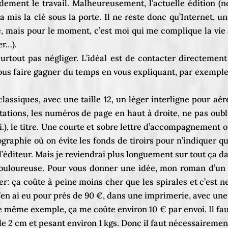
andement le travail. Malheureusement, l’actuelle édition 
 a mis la clé sous la porte. Il ne reste donc qu’Internet,
 vie, mais pour le moment, c’est moi qui me complique la vi
er…).
tout pas négliger. L’idéal est de contacter directement 
vous faire gagner du temps en vous expliquant, par exemple
es classiques, avec une taille 12, un léger interligne pour a
tations, les numéros de page en haut à droite, ne pas oub
i.), le titre. Une courte et sobre lettre d’accompagnement 
aphie où on évite les fonds de tiroirs pour n’indiquer que
l’éditeur. Mais je reviendrai plus longuement sur tout ça dan
e douloureuse. Pour vous donner une idée, mon roman d’
er: ça coûte à peine moins cher que les spirales et c’est 
 j’en ai eu pour près de 90 €, dans une imprimerie, avec une
 même exemple, ça me coûte environ 10 € par envoi. Il fau
de 2 cm et pesant environ 1 kgs. Donc il faut nécessairement