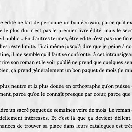
tre édité ne fait de personne un bon écrivain, parce qu’il 
 le plus dur n’est pas le premier livre édité, mais le sec
il public… En d’autres termes, être édité n’est pas une fin e
ches reste limité. J’irai même jusqu’à dire que je peine à
ine, il me semble qu’il faut se confronter à cet intransigea
crire son roman et le voir publié ne prend que quelques s
bien, ça prend généralement un bon paquet de mois (le mien 
 plus neutre et la plus douée en orthographe qu’on puisse
nt, parce qu’on le connaît presque par cœur, parce que d
endre un sacré paquet de semaines voire de mois. Le roman do
tiellement intéressés. Et c’est là que ça devient délicat
hances de trouver sa place dans leurs catalogues est très,