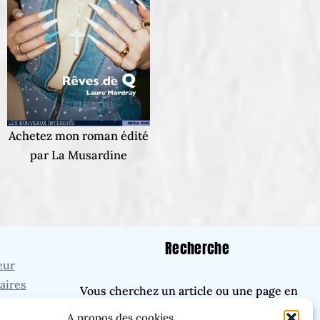
Achetez mon roman édité
par La Musardine
Recherche
eur
aires
Vous cherchez un article ou une page en
ires
particulier ?
A propos des cookies...