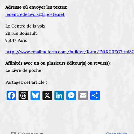
Adresse où envoyer les textes:
lecentredelavoix@laposte.net
Le Centre de la voix
29 rue Bousault
75017 Paris
http://www.emailmeform.com/builder/form/IY4XC0EO7tmi8Q
Affinités avec un ou plusieurs éditeur(s) ou revue(s):
Le Livre de poche
Partagez cet article :
Facebook
Threads
Bluesky
X
LinkedIn
Messenger
Email
Partage